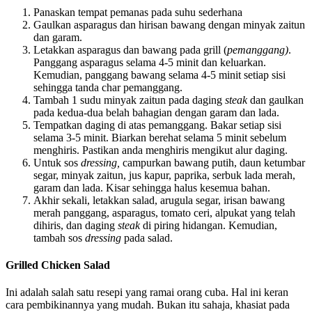
Panaskan tempat pemanas pada suhu sederhana
Gaulkan asparagus dan hirisan bawang dengan minyak zaitun
dan garam.
Letakkan asparagus dan bawang pada grill (
pemanggang)
.
Panggang asparagus selama 4-5 minit dan keluarkan.
Kemudian, panggang bawang selama 4-5 minit setiap sisi
sehingga tanda char pemanggang.
Tambah 1 sudu minyak zaitun pada daging
steak
dan gaulkan
pada kedua-dua belah bahagian dengan garam dan lada.
Tempatkan daging di atas pemanggang. Bakar setiap sisi
selama 3-5 minit. Biarkan berehat selama 5 minit sebelum
menghiris. Pastikan anda menghiris mengikut alur daging.
Untuk sos
dressing,
campurkan bawang putih, daun ketumbar
segar, minyak zaitun, jus kapur, paprika, serbuk lada merah,
garam dan lada. Kisar sehingga halus kesemua bahan.
Akhir sekali, letakkan salad, arugula segar, irisan bawang
merah panggang, asparagus, tomato ceri, alpukat yang telah
dihiris, dan daging
steak
di piring hidangan. Kemudian,
tambah sos
dressing
pada salad.
Grilled Chicken Salad
Ini adalah salah satu resepi yang ramai orang cuba. Hal ini keran
cara pembikinannya yang mudah. Bukan itu sahaja, khasiat pada