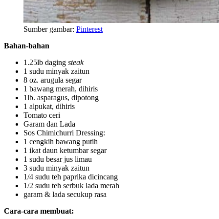
Sumber gambar:
Pinterest
Bahan-bahan
1.25lb daging
steak
1 sudu minyak zaitun
8 oz. arugula segar
1 bawang merah, dihiris
1lb. asparagus, dipotong
1 alpukat, dihiris
Tomato ceri
Garam dan Lada
Sos Chimichurri Dressing:
1 cengkih bawang putih
1 ikat daun ketumbar segar
1 sudu besar jus limau
3 sudu minyak zaitun
1/4 sudu teh paprika dicincang
1/2 sudu teh serbuk lada merah
garam & lada secukup rasa
Cara-cara membuat: