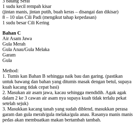
3 batang Serai
1 sudu kecil rempah kisar
(jintan manis, jintan putih, buah keras – disangai dan dikisar)
8 – 10 ulas Cili Padi (mengikut tahap kepedasan)
1 sudu besar Cili Kering
Bahan C
Air Asam Jawa
Gula Merah
Gula Anau/Gula Melaka
Garam
Gula
Method:
1. Tumis kan Bahan B sehingga naik bau dan garing. (pastikan
untuk bawang dan bahan yang ditumis masak dengan betul, supaya
kuah kacang tidak cepat basi)
2. Masukan air asam jawa, kacau sehingga mendidih. Agak agak
dalam 2 ke 3 cawan air asam nya supaya kuah tidak terlalu pekat
setelah sejuk)
3. Masukkan kacang tanah yang sudah diblend, masukkan perasa
garam dan gula merah/gula melaka/gula anau. Rasanya manis manis
pedas akan membuatkan makan bertambah tambah.