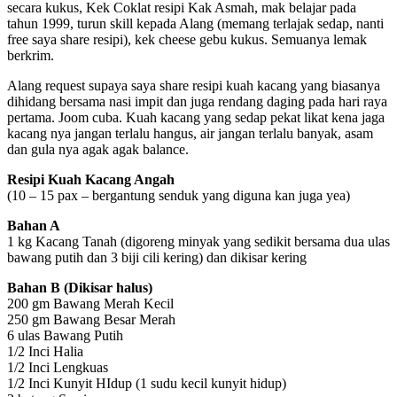
secara kukus, Kek Coklat resipi Kak Asmah, mak belajar pada
tahun 1999, turun skill kepada Alang (memang terlajak sedap, nanti
free saya share resipi), kek cheese gebu kukus. Semuanya lemak
berkrim.
Alang request supaya saya share resipi kuah kacang yang biasanya
dihidang bersama nasi impit dan juga rendang daging pada hari raya
pertama. Joom cuba. Kuah kacang yang sedap pekat likat kena jaga
kacang nya jangan terlalu hangus, air jangan terlalu banyak, asam
dan gula nya agak agak balance.
Resipi Kuah Kacang Angah
(10 – 15 pax – bergantung senduk yang diguna kan juga yea)
Bahan A
1 kg Kacang Tanah (digoreng minyak yang sedikit bersama dua ulas
bawang putih dan 3 biji cili kering) dan dikisar kering
Bahan B (Dikisar halus)
200 gm Bawang Merah Kecil
250 gm Bawang Besar Merah
6 ulas Bawang Putih
1/2 Inci Halia
1/2 Inci Lengkuas
1/2 Inci Kunyit HIdup (1 sudu kecil kunyit hidup)