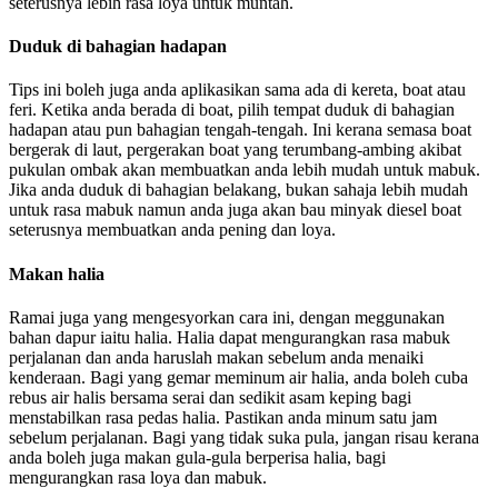
seterusnya lebih rasa loya untuk muntah.
Duduk di bahagian hadapan
Tips ini boleh juga anda aplikasikan sama ada di kereta, boat atau
feri. Ketika anda berada di boat, pilih tempat duduk di bahagian
hadapan atau pun bahagian tengah-tengah. Ini kerana semasa boat
bergerak di laut, pergerakan boat yang terumbang-ambing akibat
pukulan ombak akan membuatkan anda lebih mudah untuk mabuk.
Jika anda duduk di bahagian belakang, bukan sahaja lebih mudah
untuk rasa mabuk namun anda juga akan bau minyak diesel boat
seterusnya membuatkan anda pening dan loya.
Makan halia
Ramai juga yang mengesyorkan cara ini, dengan meggunakan
bahan dapur iaitu halia. Halia dapat mengurangkan rasa mabuk
perjalanan dan anda haruslah makan sebelum anda menaiki
kenderaan. Bagi yang gemar meminum air halia, anda boleh cuba
rebus air halis bersama serai dan sedikit asam keping bagi
menstabilkan rasa pedas halia. Pastikan anda minum satu jam
sebelum perjalanan. Bagi yang tidak suka pula, jangan risau kerana
anda boleh juga makan gula-gula berperisa halia, bagi
mengurangkan rasa loya dan mabuk.