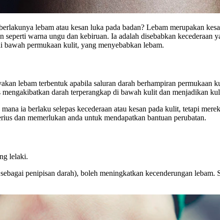
 berlakunya lebam atau kesan luka pada badan? Lebam merupakan kesan
hatan seperti warna ungu dan kebiruan. Ia adalah disebabkan kecederaan
p di bawah permukaan kulit, yang menyebabkan lebam.
kan lebam terbentuk apabila saluran darah berhampiran permukaan kul
 mengakibatkan darah terperangkap di bawah kulit dan menjadikan kuli
na ia berlaku selepas kecederaan atau kesan pada kulit, tetapi merek
serius dan memerlukan anda untuk mendapatkan bantuan perubatan.
g lelaki.
 sebagai penipisan darah), boleh meningkatkan kecenderungan lebam. S