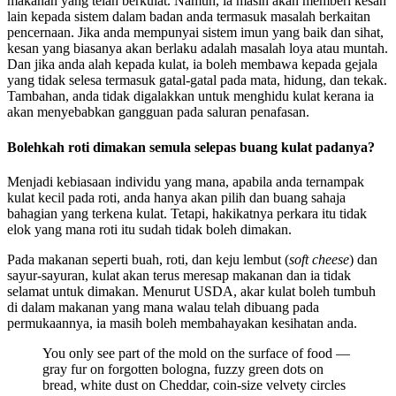
makanan yang telah berkulat. Namun, ia masih akan memberi kesan
lain kepada sistem dalam badan anda termasuk masalah berkaitan
pencernaan. Jika anda mempunyai sistem imun yang baik dan sihat,
kesan yang biasanya akan berlaku adalah masalah loya atau muntah.
Dan jika anda alah kepada kulat, ia boleh membawa kepada gejala
yang tidak selesa termasuk gatal-gatal pada mata, hidung, dan tekak.
Tambahan, anda tidak digalakkan untuk menghidu kulat kerana ia
akan menyebabkan gangguan pada saluran penafasan.
Bolehkah roti dimakan semula selepas buang kulat padanya?
Menjadi kebiasaan individu yang mana, apabila anda ternampak
kulat kecil pada roti, anda hanya akan pilih dan buang sahaja
bahagian yang terkena kulat. Tetapi, hakikatnya perkara itu tidak
elok yang mana roti itu sudah tidak boleh dimakan.
Pada makanan seperti buah, roti, dan keju lembut (
soft cheese
) dan
sayur-sayuran, kulat akan terus meresap makanan dan ia tidak
selamat untuk dimakan. Menurut USDA, akar kulat boleh tumbuh
di dalam makanan yang mana walau telah dibuang pada
permukaannya, ia masih boleh membahayakan kesihatan anda.
You only see part of the mold on the surface of food —
gray fur on forgotten bologna, fuzzy green dots on
bread, white dust on Cheddar, coin-size velvety circles