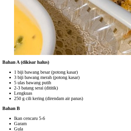
Bahan A (dikisar halus)
1 biji bawang besar (potong kasar)
3 biji bawang merah (potong kasar)
5 ulas bawang putih
2-3 batang serai (dititik)
Lengkuas
250 g cili kering (direndam air panas)
Bahan B
Ikan cencaru 5-6
Garam
Gula