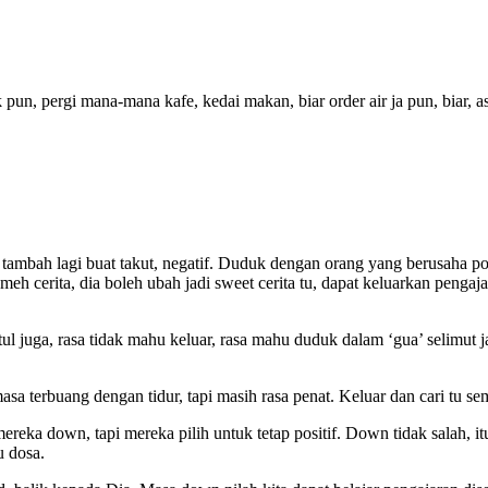
pun, pergi mana-mana kafe, kedai makan, biar order air ja pun, biar, as
tambah lagi buat takut, negatif. Duduk dengan orang yang berusaha pos
h cerita, dia boleh ubah jadi sweet cerita tu, dapat keluarkan pengaja
ul juga, rasa tidak mahu keluar, rasa mahu duduk dalam ‘gua’ selimut ja
masa terbuang dengan tidur, tapi masih rasa penat. Keluar dan cari tu se
eka down, tapi mereka pilih untuk tetap positif. Down tidak salah, itul
tu dosa.