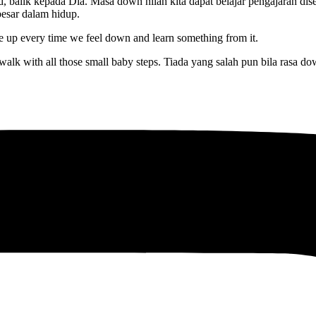
, balik kepada Dia. Masa down nilah kita dapat belajar pengajaran diseb
esar dalam hidup.
ise up every time we feel down and learn something from it.
o walk with all those small baby steps. Tiada yang salah pun bila rasa 