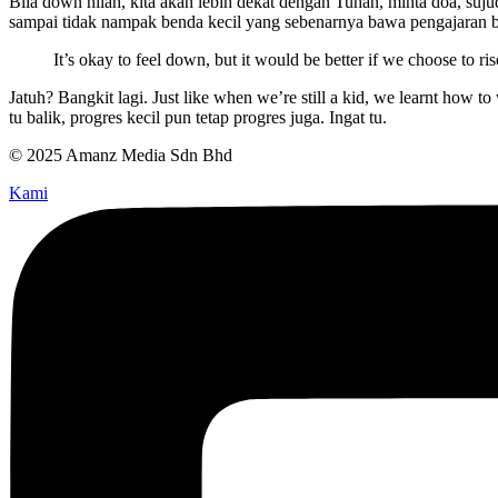
Bila down nilah, kita akan lebih dekat dengan Tuhan, minta doa, sujud
sampai tidak nampak benda kecil yang sebenarnya bawa pengajaran b
It’s okay to feel down, but it would be better if we choose to r
Jatuh? Bangkit lagi. Just like when we’re still a kid, we learnt how t
tu balik, progres kecil pun tetap progres juga. Ingat tu.
© 2025 Amanz Media Sdn Bhd
Kami