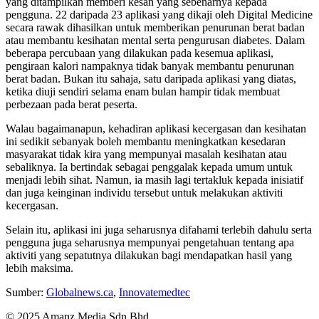
yang ditampilkan memberi kesan yang sebenarnya kepada
pengguna. 22 daripada 23 aplikasi yang dikaji oleh Digital Medicine
secara rawak dihasilkan untuk memberikan penurunan berat badan
atau membantu kesihatan mental serta pengurusan diabetes. Dalam
beberapa percubaan yang dilakukan pada kesemua aplikasi,
pengiraan kalori nampaknya tidak banyak membantu penurunan
berat badan. Bukan itu sahaja, satu daripada aplikasi yang diatas,
ketika diuji sendiri selama enam bulan hampir tidak membuat
perbezaan pada berat peserta.
Walau bagaimanapun, kehadiran aplikasi kecergasan dan kesihatan
ini sedikit sebanyak boleh membantu meningkatkan kesedaran
masyarakat tidak kira yang mempunyai masalah kesihatan atau
sebaliknya. Ia bertindak sebagai penggalak kepada umum untuk
menjadi lebih sihat. Namun, ia masih lagi tertakluk kepada inisiatif
dan juga keinginan individu tersebut untuk melakukan aktiviti
kecergasan.
Selain itu, aplikasi ini juga seharusnya difahami terlebih dahulu serta
pengguna juga seharusnya mempunyai pengetahuan tentang apa
aktiviti yang sepatutnya dilakukan bagi mendapatkan hasil yang
lebih maksima.
Sumber:
Globalnews.ca
,
Innovatemedtec
© 2025 Amanz Media Sdn Bhd