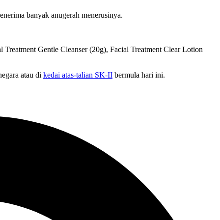
 menerima banyak anugerah menerusinya.
al Treatment Gentle Cleanser (20g), Facial Treatment Clear Lotion
negara atau di
kedai atas-talian SK-II
bermula hari ini.