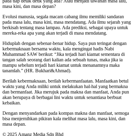
pada tiap detak detik yang ada? Atau menjadi tawanan masa lalu,
masa kini, dan masa depan?
Evolusi manusia, segala macam cabang ilmu memiliki sandaran
pada masa lalu, masa kini, masa mendatang. Ada ilmu sejarah yang
berkisah tentang masa lampau. Ada prediksi, sebagai upaya untuk
mereka-reka apa yang akan terjadi di masa mendatang.
Hiduplah dengan sebenar-benar hidup. Saya pun teringat dengan
kebermaknaan bersama waktu, kala mengingat hadis Nabi
Muhammad SAW berikut: “Jika terjadi hari kiamat sementara di
tangan salah seorang dari kalian ada sebuah tunas, maka jika ia
mampu sebelum terjadi hari kiamat untuk menanamnya maka
tanamlah.” (HR. Bukhari&Ahmad).
Berilah kebermaknaan, berilah kebermanfaatan. Manfaatkan betul
waktu yang Anda miliki untuk melakukan hal-hal yang bermakna
dan bermanfaat. Jika merujuk pada makna dan manfaat, Anda pun
akan berupaya di berbagai lini waktu untuk senantiasa berbuat
kebaikan.
Dengan menyandarkan pada kompas makna dan manfaat, semoga
bisa menjernihkan pikiran kala melihat masa lalu, masa kini, dan
masa depan.
© 2025 Amanz Media Sdn Bhd