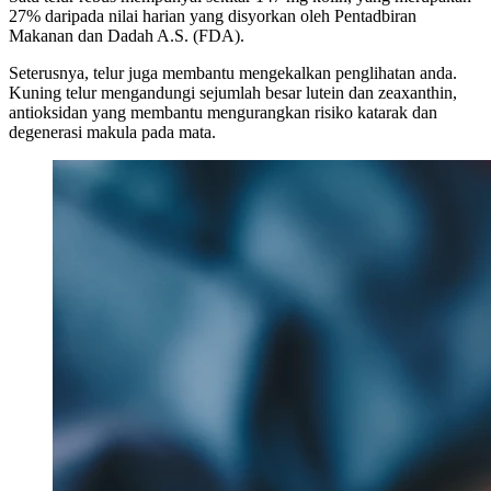
27% daripada nilai harian yang disyorkan oleh Pentadbiran
Makanan dan Dadah A.S. (FDA).
Seterusnya, telur juga membantu mengekalkan penglihatan anda.
Kuning telur mengandungi sejumlah besar lutein dan zeaxanthin,
antioksidan yang membantu mengurangkan risiko katarak dan
degenerasi makula pada mata.