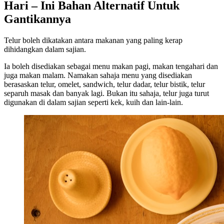
Hari – Ini Bahan Alternatif Untuk
Gantikannya
Telur boleh dikatakan antara makanan yang paling kerap
dihidangkan dalam sajian.
Ia boleh disediakan sebagai menu makan pagi, makan tengahari dan
juga makan malam. Namakan sahaja menu yang disediakan
berasaskan telur, omelet, sandwich, telur dadar, telur bistik, telur
separuh masak dan banyak lagi. Bukan itu sahaja, telur juga turut
digunakan di dalam sajian seperti kek, kuih dan lain-lain.