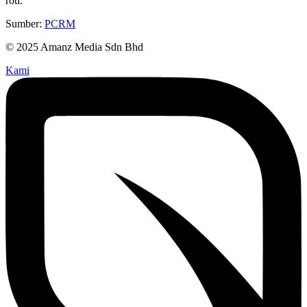
roti.
Sumber:
PCRM
© 2025 Amanz Media Sdn Bhd
Kami