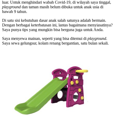
luar. Untuk menghindari wabah Covid-19, di wilayah saya tinggal,
playground
dan taman masih belum dibuka untuk anak usia di
bawah 9 tahun.
Di satu sisi kebutuhan dasar anak salah satunya adalah bermain.
Dengan berbagai keterbatasan ini, lantas bagaimana menyiasatinya?
Saya punya tips yang mungkin bisa berguna juga untuk Anda.
Saya menyewa mainan, seperti yang bisa ditemui di
playground
.
Saya sewa gelungsur, kolam renang bergantian, satu bulan sekali.