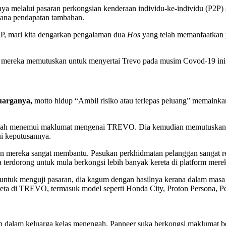
ya melalui pasaran perkongsian kenderaan individu-ke-individu (P2
jana pendapatan tambahan.
2P, mari kita dengarkan pengalaman dua
Hos
yang telah memanfaatkan 
a mereka memutuskan untuk menyertai Trevo pada musim Covod-19 ini
luarganya,
motto hidup “Ambil risiko atau terlepas peluang” memain
telah menemui maklumat mengenai TREVO. Dia kemudian memutuskan un
ui keputusannya.
mereka sangat membantu. Pasukan perkhidmatan pelanggan sangat re
a terdorong untuk mula berkongsi lebih banyak kereta di platform mere
ntuk menguji pasaran, dia kagum dengan hasilnya kerana dalam masa 
eta di TREVO, termasuk model seperti Honda City, Proton Persona, Pe
n dalam keluarga kelas menengah, Panneer suka berkongsi maklumat b