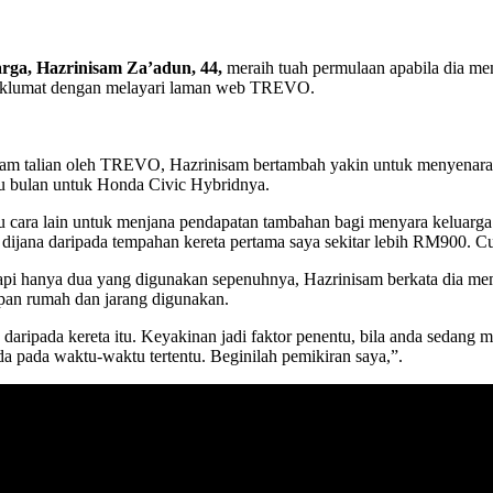
arga, Hazrinisam Za’adun, 44,
meraih tuah permulaan apabila dia m
aklumat dengan melayari laman web TREVO.
am talian oleh TREVO, Hazrinisam bertambah yakin untuk menyenaraik
tu bulan untuk Honda Civic Hybridnya.
atu cara lain untuk menjana pendapatan tambahan bagi menyara keluarga
 dijana daripada tempahan kereta pertama saya sekitar lebih RM900.
etapi hanya dua yang digunakan sepenuhnya, Hazrinisam berkata di
dapan rumah dan jarang digunakan.
daripada kereta itu. Keyakinan jadi faktor penentu, bila anda sedan
 pada waktu-waktu tertentu. Beginilah pemikiran saya,”.