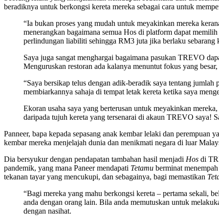
beradiknya untuk berkongsi kereta mereka sebagai cara untuk mempe
“Ia bukan proses yang mudah untuk meyakinkan mereka kerana 
menerangkan bagaimana semua Hos di platform dapat memilih 
perlindungan liabiliti sehingga RM3 juta jika berlaku sebarang
Saya juga sangat menghargai bagaimana pasukan TREVO dapat
Menguruskan restoran ada kalanya menuntut fokus yang besar,
“Saya bersikap telus dengan adik-beradik saya tentang jumlah
membiarkannya sahaja di tempat letak kereta ketika saya menge
Ekoran usaha saya yang berterusan untuk meyakinkan mereka,
daripada tujuh kereta yang tersenarai di akaun TREVO saya! S
Panneer, bapa kepada sepasang anak kembar lelaki dan perempuan ya
kembar mereka menjelajah dunia dan menikmati negara di luar Malaysi
Dia bersyukur dengan pendapatan tambahan hasil menjadi
Hos
di TRE
pandemik, yang mana Paneer mendapati
Tetamu
berminat menempah k
tekanan tayar yang mencukupi, dan sebagainya, bagi memastikan
Tet
“Bagi mereka yang mahu berkongsi kereta – pertama sekali, be
anda dengan orang lain. Bila anda memutuskan untuk melakuk
dengan nasihat.