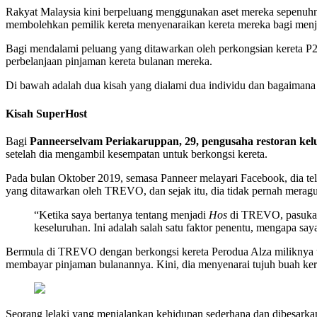
Rakyat Malaysia kini berpeluang menggunakan aset mereka sepenuhn
membolehkan pemilik kereta menyenaraikan kereta mereka bagi men
Bagi mendalami peluang yang ditawarkan oleh perkongsian kereta P
perbelanjaan pinjaman kereta bulanan mereka.
Di bawah adalah dua kisah yang dialami dua individu dan bagaiman
Kisah SuperHost
Bagi
Panneerselvam Periakaruppan, 29, pengusaha restoran ke
setelah dia mengambil kesempatan untuk berkongsi kereta.
Pada bulan Oktober 2019, semasa Panneer melayari Facebook, dia 
yang ditawarkan oleh TREVO, dan sejak itu, dia tidak pernah merag
“Ketika saya bertanya tentang menjadi
Hos
di TREVO, pasukan 
keseluruhan. Ini adalah salah satu faktor penentu, mengapa say
Bermula di TREVO dengan berkongsi kereta Perodua Alza miliknya u
membayar pinjaman bulanannya. Kini, dia menyenarai tujuh buah ker
Seorang lelaki yang menjalankan kehidupan sederhana dan dibesarka