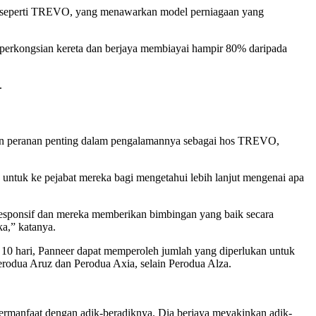
P) seperti TREVO, yang menawarkan model perniagaan yang
perkongsian kereta dan berjaya membiayai hampir 80% daripada
.
kan peranan penting dalam pengalamannya sebagai hos TREVO,
tuk ke pejabat mereka bagi mengetahui lebih lanjut mengenai apa
sponsif dan mereka memberikan bimbingan yang baik secara
ka,” katanya.
10 hari, Panneer dapat memperoleh jumlah yang diperlukan untuk
rodua Aruz dan Perodua Axia, selain Perodua Alza.
ermanfaat dengan adik-beradiknya. Dia berjaya meyakinkan adik-