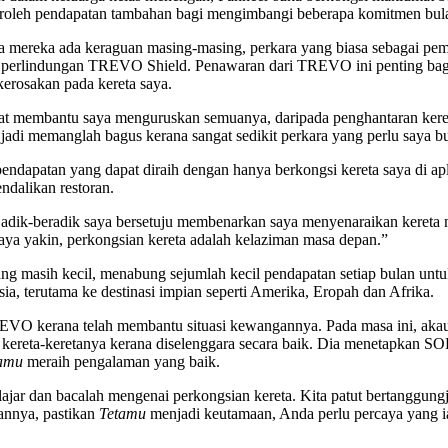
roleh pendapatan tambahan bagi mengimbangi beberapa komitmen bulan
mereka ada keraguan masing-masing, perkara yang biasa sebagai pemi
perlindungan TREVO Shield. Penawaran dari TREVO ini penting bagi s
 kerosakan pada kereta saya.
 membantu saya menguruskan semuanya, daripada penghantaran keret
 jadi memanglah bagus kerana sangat sedikit perkara yang perlu saya
 pendapatan yang dapat diraih dengan hanya berkongsi kereta saya di 
ndalikan restoran.
 adik-beradik saya bersetuju membenarkan saya menyenaraikan keret
aya yakin, perkongsian kereta adalah kelaziman masa depan.”
ng masih kecil, menabung sejumlah kecil pendapatan setiap bulan un
a, terutama ke destinasi impian seperti Amerika, Eropah dan Afrika.
VO kerana telah membantu situasi kewangannya. Pada masa ini, aka
ereta-keretanya kerana diselenggara secara baik. Dia menetapkan SOP
amu
meraih pengalaman yang baik.
lajar dan bacalah mengenai perkongsian kereta. Kita patut bertanggu
annya, pastikan
Tetamu
menjadi keutamaan, Anda perlu percaya yang ia