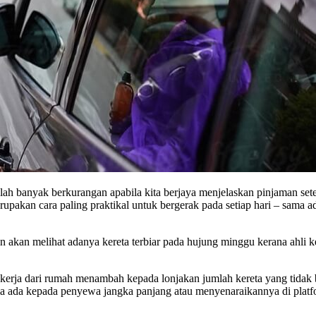
elah banyak berkurangan apabila kita berjaya menjelaskan pinjaman sete
rupakan cara paling praktikal untuk bergerak pada setiap hari – sama 
n akan melihat adanya kereta terbiar pada hujung minggu kerana ahli 
ja dari rumah menambah kepada lonjakan jumlah kereta yang tidak ber
 ada kepada penyewa jangka panjang atau menyenaraikannya di platfo