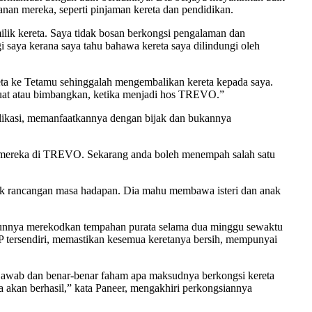
an mereka, seperti pinjaman kereta dan pendidikan.
lik kereta. Saya tidak bosan berkongsi pengalaman dan
aya kerana saya tahu bahawa kereta saya dilindungi oleh
a ke Tetamu sehinggalah mengembalikan kereta kepada saya.
 buat atau bimbangkan, ketika menjadi hos TREVO.”
aplikasi, memanfaatkannya dengan bijak dan bukannya
a mereka di TREVO. Sekarang anda boleh menempah salah satu
tuk rancangan masa hadapan. Dia mahu membawa isteri dan anak
unnya merekodkan tempahan purata selama dua minggu sewaktu
 tersendiri, memastikan kesemua keretanya bersih, mempunyai
ngjawab dan benar-benar faham apa maksudnya berkongsi kereta
 akan berhasil,” kata Paneer, mengakhiri perkongsiannya