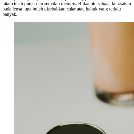
hitam telah pudar dan semakin menipis. Bukan itu sahaja, kerosakan
pada lensa juga boleh disebabkan calar atau habuk yang terlalu
banyak.