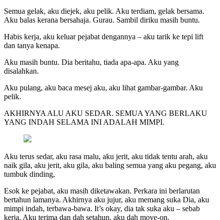
Semua gelak, aku diejek, aku pelik. Aku terdiam, gelak bersama.
Aku balas kerana bersahaja. Gurau. Sambil diriku masih buntu.
Habis kerja, aku keluar pejabat dengannya – aku tarik ke tepi lift
dan tanya kenapa.
Aku masih buntu. Dia beritahu, tiada apa-apa. Aku yang
disalahkan.
Aku pulang, aku baca mesej aku, aku lihat gambar-gambar. Aku
pelik.
AKHIRNYA ALU AKU SEDAR. SEMUA YANG BERLAKU
YANG INDAH SELAMA INI ADALAH MIMPI.
Aku terus sedar, aku rasa malu, aku jerit, aku tidak tentu arah, aku
naik gila, aku jerit, aku gila, aku baling semua yang aku pegang, aku
tumbuk dinding,
Esok ke pejabat, aku masih diketawakan. Perkara ini berlarutan
bertahun lamanya. Akhirnya aku jujur, aku memang suka Dia, aku
mimpi indah, terbawa-bawa. It’s okay, dia tak suka aku – sebab
kerja. Aku terima dan dah setahun, aku dah move-on.