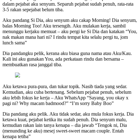
dalam pejabat aku senyum. Separuh pejabat sudah penuh, rata-rata
3-5 rakan sepejabat belum tiba.
Aku pandang Si Dia, aku senyum aku cakap Morning! Dia senyum,
balas Morning Too! Aku tersengih. Aku mulakan kerja, sambil
menunggu kerjaku memuat – aku pergi ke Si Dia dan katakan “You,
nak makan mana hari ni? I rindu tempat kita selalu pergi tu, jom
lunch sama”
Dia pandangku pelik, kerana aku biasa guna nama atau Aku/Kau.
Kali ini aku gunakan You, ada perkataan rindu dan bersama –
membuatkan rasa janggal tiba.
Aku ketawa pura-pura, dan tukar topik. Nasib tiada yang sedar.
Kemudian, aku cuba bertenang. Sebelum pejabat penuh, sebelum
aku lebih fokus ke kerja – Aku WhatsApp “Sayang, you okay x
pagi ni? Why macam badmood?” “I’m sorry Baby Boo”
Dia pandang aku pelik. Aku tidak sedar, aku mula fokus kerja. Dia
ketawa kuat, pejabat ketika itu sudah penuh. Dia senyum malu,
kemudian rakan lain tanya kenapa – dia jawab “Tengok ni, Dia
(menunding ke aku) mesej sweet-sweet macam couple. Entah
kenapa tetiba”