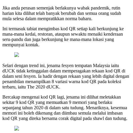
Jika anda perasan semenjak berlakunya wabak pandemik, rutin
harian kita dilihat telah banyak berubah dan semua orang sudah
mula selesa dalam mempratikkan norma baharu.
Ini termasuk tabiat mengimbas kod QR setiap kali berkunjung ke
mana-mana kedai, restoran, ataupun sewaktu menaiki kenderaan
seru-pandu dan juga berkunjung ke mana-mana lokasi yang
mempunyai kontak.
Selari dengan trend ini, jenama fesyen tempatan Malaysia iaitu
dUCK tidak ketinggalan dalam memperagakan rekaan kod QR di
dalam seni fesyen. Ia hadir dengan rekaan yang lebih digital dengan
penambilan menampilkan 8 variasi warna kod QR pada koleksi
terbaru, iaitu The 2020 dUCK.
Bercakap mengenai kod QR lagi, jenama ini dilihat meletakkan
sekitar 9 kod QR yang memuatkan 9 memori yang berlaku
sepanjang tahun 2020 di dalam satu tudung. Menariknya, kesemua
memori ini boleh dikenang dan diimbau semula melalui imbasan
kod QR yang direka bersama corak digital pada shawl dan tudung.