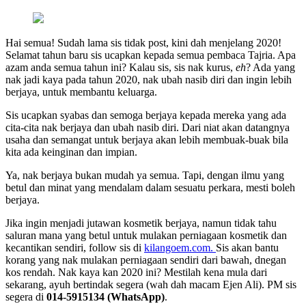
Hai semua! Sudah lama sis tidak post, kini dah menjelang 2020!
Selamat tahun baru sis ucapkan kepada semua pembaca Tajria. Apa
azam anda semua tahun ini? Kalau sis, sis nak kurus,
eh
? Ada yang
nak jadi kaya pada tahun 2020, nak ubah nasib diri dan ingin lebih
berjaya, untuk membantu keluarga.
Sis ucapkan syabas dan semoga berjaya kepada mereka yang ada
cita-cita nak berjaya dan ubah nasib diri. Dari niat akan datangnya
usaha dan semangat untuk berjaya akan lebih membuak-buak bila
kita ada keinginan dan impian.
Ya, nak berjaya bukan mudah ya semua. Tapi, dengan ilmu yang
betul dan minat yang mendalam dalam sesuatu perkara, mesti boleh
berjaya.
Jika ingin menjadi jutawan kosmetik berjaya, namun tidak tahu
saluran mana yang betul untuk mulakan perniagaan kosmetik dan
kecantikan sendiri, follow sis di
kilangoem.com.
Sis akan bantu
korang yang nak mulakan perniagaan sendiri dari bawah, dnegan
kos rendah. Nak kaya kan 2020 ini? Mestilah kena mula dari
sekarang, ayuh bertindak segera (wah dah macam Ejen Ali). PM sis
segera di
014-5915134 (WhatsApp)
.