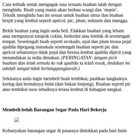
Cara terbaik untuk mengagak rasa sesuatu buahan ialah dengan
menghidu. Buah yang manis akan berbau wangi dan ‘manis’.
Teknik menghidu bau ini sesuai untuk buahan sitrus dan buahan
berpit yang lembut seperti apricot, pic, plum, nektarin dan mangga.
Belek buahan yang ingin anda beli. Elakkan buahan yang lebam
atau mempunyai tompok coklat, berkedut atau lembik di sesetengah
tempat. Sesetengah buah seperti avokado, epal dan plum terasa pejal
apabila dipegang manakala sesetengah buahan seperti pic dan
apricot seharusnya tidak pejal dan berasa lembut apabila dipicit yang
menandakan ia sedia dimakan.
(PERINGATAN: jangan picit
buahan dan letak semula ke rak apabila ia telah rosak, tindakan ini
adalah sangat tidak bertanggungjawab.)
Sekiranya anda ingin membeli buah tembikai, pastikan tangkainya
kering dan bentuknya bulat (dan bukan lonjong). Buahan seperti pir
atau tembikai susu sebaiknya terasa lembut di bahagian tangkai.
Membeli-belah Barangan Segar Pada Hari Bekerja
Kebanyakan barangan segar di pasaraya distokkan pada hari Isnin