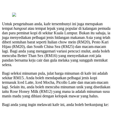
Untuk pengetahuan anda, kafe tersembunyi ini juga merupakan
tempat
hangout
atau tempat lepak yang popular di kalangan pemuda
dan para peminat kopi di sekitar Kuala Lumpur. Bukan itu sahaja, ia
juga menyediakan pelbagai jenis hidangan makanan Asia yang telah
diberi sentuhan barat seperti Italian chow mein (RM20), Pesto Kari
Hijau (RM20), dan South China Sea (RM25) dan macam-macam
lagi. Bagi anda yang menggemari variasi pencuci mulut, anda boleh
mencuba Better Than Sex (RM16) yang menyediakan roti jala
pandan bersama keju cair dan gula melaka yang sungguh memikat
selera.
Bagi seleksi minuman pula, julat harga minuman di kafe ini adalah
sekitar RM15. Anda boleh mendapatkan pelbagai jenis kopi
termasuk Iced Latte, Iced Mocha, Picollo Latte dan macam-macam
lagi. Selain itu, anda boleh mencuba minuman unik yang disediakan
iaitu Rose Honey Milk (RM12) yang mana ia adalah minuman susu
manis madu yang dihiasi dengan kelopak mawar yang halus.
Bagi anda yang ingin melawati kafe ini, anda boleh berkunjung ke: