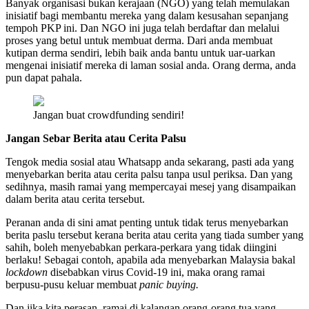
Banyak organisasi bukan kerajaan (NGO) yang telah memulakan
inisiatif bagi membantu mereka yang dalam kesusahan sepanjang
tempoh PKP ini. Dan NGO ini juga telah berdaftar dan melalui
proses yang betul untuk membuat derma. Dari anda membuat
kutipan derma sendiri, lebih baik anda bantu untuk uar-uarkan
mengenai inisiatif mereka di laman sosial anda. Orang derma, anda
pun dapat pahala.
Jangan buat crowdfunding sendiri!
Jangan Sebar Berita atau Cerita Palsu
Tengok media sosial atau Whatsapp anda sekarang, pasti ada yang
menyebarkan berita atau cerita palsu tanpa usul periksa. Dan yang
sedihnya, masih ramai yang mempercayai mesej yang disampaikan
dalam berita atau cerita tersebut.
Peranan anda di sini amat penting untuk tidak terus menyebarkan
berita paslu tersebut kerana berita atau cerita yang tiada sumber yang
sahih, boleh menyebabkan perkara-perkara yang tidak diingini
berlaku! Sebagai contoh, apabila ada menyebarkan Malaysia bakal
lockdown
disebabkan virus Covid-19 ini, maka orang ramai
berpusu-pusu keluar membuat
panic buying.
Dan jika kita perasan, ramai di kalangan orang-orang tua yang