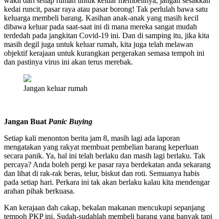
wakil dari setiap rumah untuk keluar membelinya, jangan sesakkan
kedai runcit, pasar raya atau pasar borong! Tak perlulah bawa satu
keluarga membeli barang. Kasihan anak-anak yang masih kecil
dibawa keluar pada saat-saat ini di mana mereka sangat mudah
terdedah pada jangkitan Covid-19 ini. Dan di samping itu, jika kita
masih degil juga untuk keluar rumah, kita juga telah melawan
objektif kerajaan untuk kurangkan pergerakan semasa tempoh ini
dan pastinya virus ini akan terus merebak.
Jangan keluar rumah
Jangan Buat
Panic Buying
Setiap kali menonton berita jam 8, masih lagi ada laporan
mengatakan yang rakyat membuat pembelian barang keperluan
secara panik. Ya, hal ini telah berlaku dan masih lagi berlaku. Tak
percaya? Anda boleh pergi ke pasar raya berdekatan anda sekarang
dan lihat di rak-rak beras, telur, biskut dan roti. Semuanya habis
pada setiap hari. Perkara ini tak akan berlaku kalau kita mendengar
arahan pihak berkuasa.
Kan kerajaan dah cakap, bekalan makanan mencukupi sepanjang
tempoh PKP ini. Sudah-sudahlah membeli barang yang banyak tapi