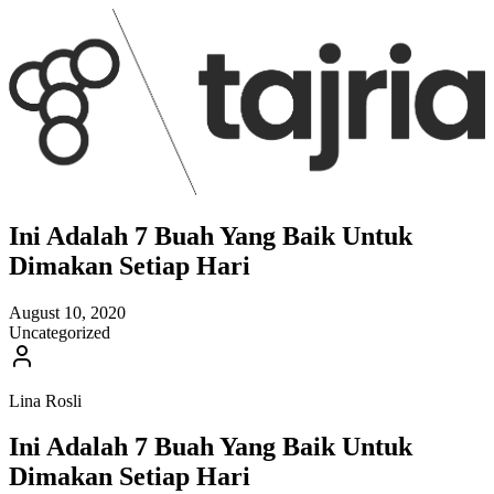
Ini Adalah 7 Buah Yang Baik Untuk
Dimakan Setiap Hari
August 10, 2020
Uncategorized
Lina Rosli
Ini Adalah 7 Buah Yang Baik Untuk
Dimakan Setiap Hari