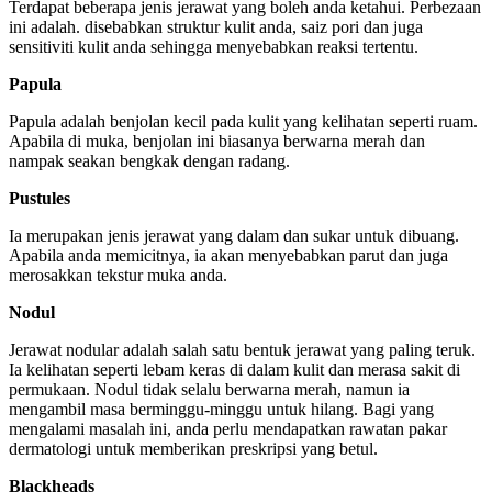
Terdapat beberapa jenis jerawat yang boleh anda ketahui. Perbezaan
ini adalah. disebabkan struktur kulit anda, saiz pori dan juga
sensitiviti kulit anda sehingga menyebabkan reaksi tertentu.
Papula
Papula adalah benjolan kecil pada kulit yang kelihatan seperti ruam.
Apabila di muka, benjolan ini biasanya berwarna merah dan
nampak seakan bengkak dengan radang.
Pustules
Ia merupakan jenis jerawat yang dalam dan sukar untuk dibuang.
Apabila anda memicitnya, ia akan menyebabkan parut dan juga
merosakkan tekstur muka anda.
Nodul
Jerawat nodular adalah salah satu bentuk jerawat yang paling teruk.
Ia kelihatan seperti lebam keras di dalam kulit dan merasa sakit di
permukaan. Nodul tidak selalu berwarna merah, namun ia
mengambil masa berminggu-minggu untuk hilang. Bagi yang
mengalami masalah ini, anda perlu mendapatkan rawatan pakar
dermatologi untuk memberikan preskripsi yang betul.
Blackheads