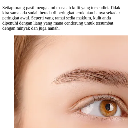
Setiap orang pasti mengalami masalah kulit yang tersendiri. Tidak
kira sama ada sudah berada di peringkat teruk atau hanya sekadar
peringkat awal. Seperti yang ramai sedia maklum, kulit anda
dipenuhi dengan liang yang mana cenderung untuk tersumbat
dengan minyak dan juga nanah.