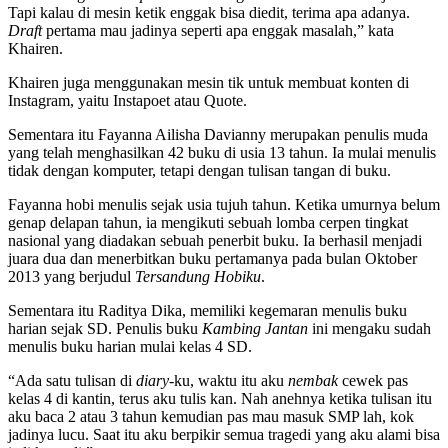
Tapi kalau di mesin ketik enggak bisa diedit, terima apa adanya.
Draft
pertama mau jadinya seperti apa enggak masalah,” kata
Khairen.
Khairen juga menggunakan mesin tik untuk membuat konten di
Instagram, yaitu Instapoet atau Quote.
Sementara itu Fayanna Ailisha Davianny merupakan penulis muda
yang telah menghasilkan 42 buku di usia 13 tahun. Ia mulai menulis
tidak dengan komputer, tetapi dengan tulisan tangan di buku.
Fayanna hobi menulis sejak usia tujuh tahun. Ketika umurnya belum
genap delapan tahun, ia mengikuti sebuah lomba cerpen tingkat
nasional yang diadakan sebuah penerbit buku. Ia berhasil menjadi
juara dua dan menerbitkan buku pertamanya pada bulan Oktober
2013 yang berjudul
Tersandung Hobiku
.
Sementara itu Raditya Dika, memiliki kegemaran menulis buku
harian sejak SD. Penulis buku
Kambing Jantan
ini mengaku sudah
menulis buku harian mulai kelas 4 SD.
“Ada satu tulisan di
diary
-ku, waktu itu aku
nembak
cewek pas
kelas 4 di kantin, terus aku tulis kan. Nah anehnya ketika tulisan itu
aku baca 2 atau 3 tahun kemudian pas mau masuk SMP lah, kok
jadinya lucu. Saat itu aku berpikir semua tragedi yang aku alami bisa