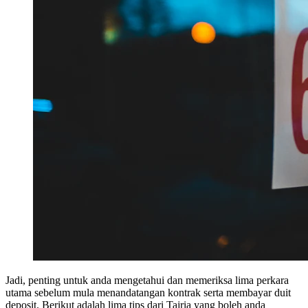
Jadi, penting untuk anda mengetahui dan memeriksa lima perkara
utama sebelum mula menandatangan kontrak serta membayar duit
deposit. Berikut adalah lima tips dari Tajria yang boleh anda