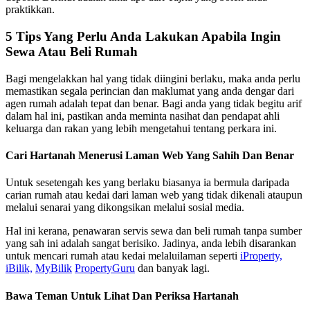
praktikkan.
5 Tips Yang Perlu Anda Lakukan Apabila Ingin
Sewa Atau Beli Rumah
Bagi mengelakkan hal yang tidak diingini berlaku, maka anda perlu
memastikan segala perincian dan maklumat yang anda dengar dari
agen rumah adalah tepat dan benar. Bagi anda yang tidak begitu arif
dalam hal ini, pastikan anda meminta nasihat dan pendapat ahli
keluarga dan rakan yang lebih mengetahui tentang perkara ini.
Cari Hartanah Menerusi Laman Web Yang Sahih Dan Benar
Untuk sesetengah kes yang berlaku biasanya ia bermula daripada
carian rumah atau kedai dari laman web yang tidak dikenali ataupun
melalui senarai yang dikongsikan melalui sosial media.
Hal ini kerana, penawaran servis sewa dan beli rumah tanpa sumber
yang sah ini adalah sangat berisiko. Jadinya, anda lebih disarankan
untuk mencari rumah atau kedai melaluilaman seperti
iProperty,
iBilik,
MyBilik
PropertyGuru
dan banyak lagi.
Bawa Teman Untuk Lihat Dan Periksa Hartanah