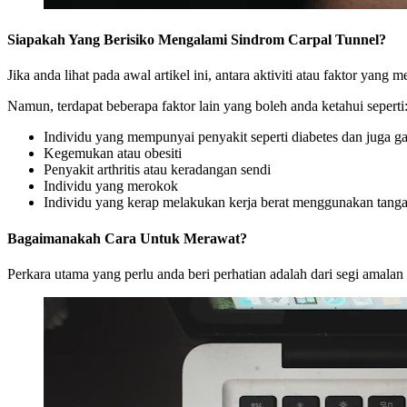
Siapakah Yang Berisiko Mengalami Sindrom Carpal Tunnel?
Jika anda lihat pada awal artikel ini, antara aktiviti atau faktor 
Namun, terdapat beberapa faktor lain yang boleh anda ketahui seperti
Individu yang mempunyai penyakit seperti diabetes dan juga ga
Kegemukan atau obesiti
Penyakit arthritis atau keradangan sendi
Individu yang merokok
Individu yang kerap melakukan kerja berat menggunakan tangan
Bagaimanakah Cara Untuk Merawat?
Perkara utama yang perlu anda beri perhatian adalah dari segi amala