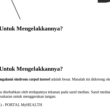
a Untuk Mengelakkannya?
a Untuk Mengelakkannya?
engalami sindrom
carpal tunnel
adalah besar. Masalah ini didorong
u disebabkan oleh terdapatnya tekanan pada saraf median. Saraf media
kesukaran untuk menggerakan tangan.