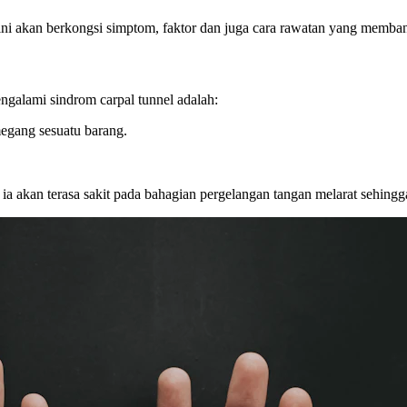
i ini akan berkongsi simptom, faktor dan juga cara rawatan yang memba
ngalami sindrom carpal tunnel adalah:
egang sesuatu barang.
a akan terasa sakit pada bahagian pergelangan tangan melarat sehingg