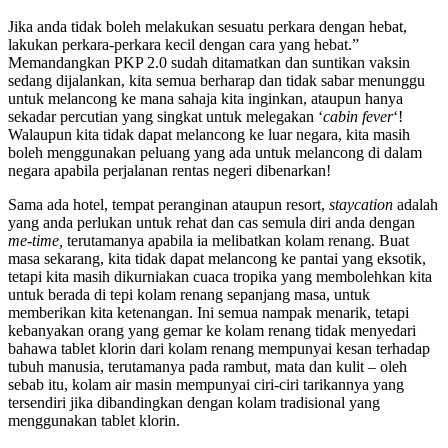
Jika anda tidak boleh melakukan sesuatu perkara dengan hebat,
lakukan perkara-perkara kecil dengan cara yang hebat.”
Memandangkan PKP 2.0 sudah ditamatkan dan suntikan vaksin
sedang dijalankan, kita semua berharap dan tidak sabar menunggu
untuk melancong ke mana sahaja kita inginkan, ataupun hanya
sekadar percutian yang singkat untuk melegakan ‘
cabin fever
‘!
Walaupun kita tidak dapat melancong ke luar negara, kita masih
boleh menggunakan peluang yang ada untuk melancong di dalam
negara apabila perjalanan rentas negeri dibenarkan!
Sama ada hotel, tempat peranginan ataupun resort,
staycation
adalah
yang anda perlukan untuk rehat dan cas semula diri anda dengan
me-time,
terutamanya apabila ia melibatkan kolam renang. Buat
masa sekarang, kita tidak dapat melancong ke pantai yang eksotik,
tetapi kita masih dikurniakan cuaca tropika yang membolehkan kita
untuk berada di tepi kolam renang sepanjang masa, untuk
memberikan kita ketenangan. Ini semua nampak menarik, tetapi
kebanyakan orang yang gemar ke kolam renang tidak menyedari
bahawa tablet klorin dari kolam renang mempunyai kesan terhadap
tubuh manusia, terutamanya pada rambut, mata dan kulit – oleh
sebab itu, kolam air masin mempunyai ciri-ciri tarikannya yang
tersendiri jika dibandingkan dengan kolam tradisional yang
menggunakan tablet klorin.