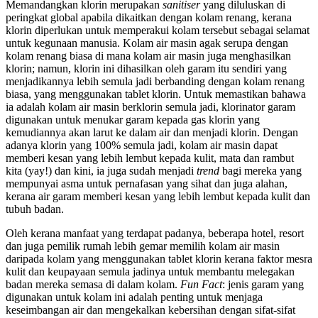
Memandangkan klorin merupakan
sanitiser
yang diluluskan di
peringkat global apabila dikaitkan dengan kolam renang, kerana
klorin diperlukan untuk memperakui kolam tersebut sebagai selamat
untuk kegunaan manusia. Kolam air masin agak serupa dengan
kolam renang biasa di mana kolam air masin juga menghasilkan
klorin; namun, klorin ini dihasilkan oleh garam itu sendiri yang
menjadikannya lebih semula jadi berbanding dengan kolam renang
biasa, yang menggunakan tablet klorin. Untuk memastikan bahawa
ia adalah kolam air masin berklorin semula jadi, klorinator garam
digunakan untuk menukar garam kepada gas klorin yang
kemudiannya akan larut ke dalam air dan menjadi klorin. Dengan
adanya klorin yang 100% semula jadi, kolam air masin dapat
memberi kesan yang lebih lembut kepada kulit, mata dan rambut
kita (yay!) dan kini, ia juga sudah menjadi
trend
bagi mereka yang
mempunyai asma untuk pernafasan yang sihat dan juga alahan,
kerana air garam memberi kesan yang lebih lembut kepada kulit dan
tubuh badan.
Oleh kerana manfaat yang terdapat padanya, beberapa hotel, resort
dan juga pemilik rumah lebih gemar memilih kolam air masin
daripada kolam yang menggunakan tablet klorin kerana faktor mesra
kulit dan keupayaan semula jadinya untuk membantu melegakan
badan mereka semasa di dalam kolam.
Fun Fact
: jenis garam yang
digunakan untuk kolam ini adalah penting untuk menjaga
keseimbangan air dan mengekalkan kebersihan dengan sifat-sifat