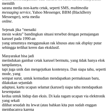
memilih
sarana media non-kartu cetak, seperti SMS,
multimedia
messaging service
, Yahoo Messenger, BBM (BlackBerry
Messenger), serta media
online
.
Sejenak jika “menaiki
mesin waktu” bandingkan situasi tersebut dengan pemajangan
karusel pada 1990-an
yang umumnya menggunakan rak khusus atau rak
display
putar
sehingga terlihat keren dan eksklusif.
Masyarakat bisa jadi
merindukan gambar cetak karusel bermutu, yang tidak hanya elok
tampilannya,
tapi juga unik dan mengejutkan kontennya. Dan siapa tahu, seperti
mode, yang
sempat surut, untuk kemudian mendapatkan permaknaan baru,
dilakukan sejumlah
adaptasi, kartu ucapan selamat (karusel) siapa tahu mendapatkan
kesempatan
kedua untuk hidup dan eksis. Di kala ragam ucapan via elektronik
yang sekali
dilihat sesudah itu lewat (atau bahkan kita pun sudah enggan
membacanya karena