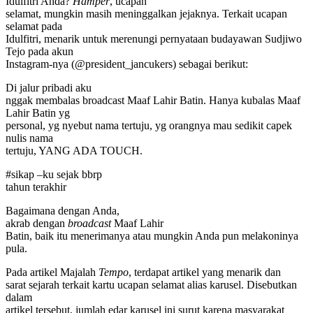
Idulfitri Anda?
Hamper
, ucapan
selamat, mungkin masih meninggalkan jejaknya. Terkait ucapan
selamat pada
Idulfitri, menarik untuk merenungi pernyataan budayawan Sudjiwo
Tejo pada akun
Instagram-nya (@president_jancukers) sebagai berikut:
Di jalur pribadi aku
nggak membalas broadcast Maaf Lahir Batin. Hanya kubalas Maaf
Lahir Batin yg
personal, yg nyebut nama tertuju, yg orangnya mau sedikit capek
nulis nama
tertuju, YANG ADA TOUCH.
#sikap –ku sejak bbrp
tahun terakhir
Bagaimana dengan Anda,
akrab dengan
broadcast
Maaf Lahir
Batin, baik itu menerimanya atau mungkin Anda pun melakoninya
pula.
Pada artikel Majalah
Tempo
, terdapat artikel yang menarik dan
sarat sejarah terkait kartu ucapan selamat alias karusel. Disebutkan
dalam
artikel tersebut, jumlah edar karusel ini surut karena masyarakat