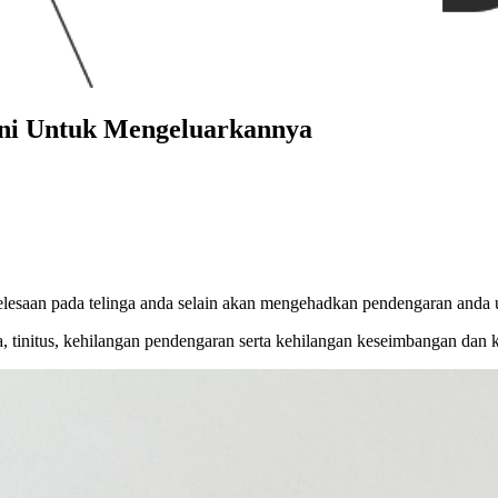
Ini Untuk Mengeluarkannya
selesaan pada telinga anda selain akan mengehadkan pendengaran anda
, tinitus, kehilangan pendengaran serta kehilangan keseimbangan dan k