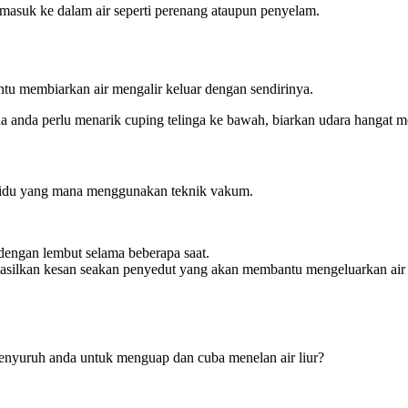
masuk ke dalam air seperti perenang ataupun penyelam.
tu membiarkan air mengalir keluar dengan sendirinya.
 anda perlu menarik cuping telinga ke bawah, biarkan udara hangat me
dividu yang mana menggunakan teknik vakum.
 dengan lembut selama beberapa saat.
asilkan kesan seakan penyedut yang akan membantu mengeluarkan air d
menyuruh anda untuk menguap dan cuba menelan air liur?