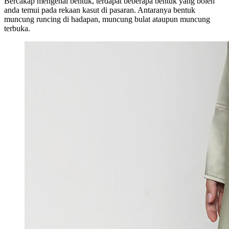
Bercakap mengenai bentuk, terdapat beberapa bentuk yang boleh
anda temui pada rekaan kasut di pasaran. Antaranya bentuk
muncung runcing di hadapan, muncung bulat ataupun muncung
terbuka.