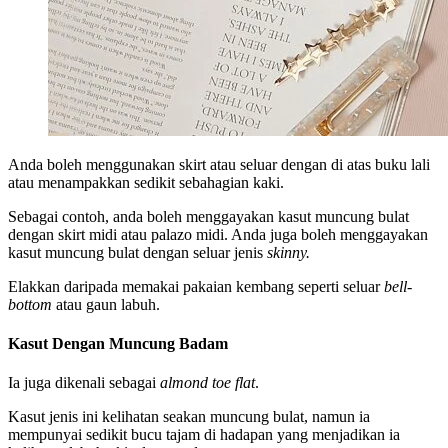
Anda boleh menggunakan skirt atau seluar dengan di atas buku lali
atau menampakkan sedikit sebahagian kaki.
Sebagai contoh, anda boleh menggayakan kasut muncung bulat
dengan skirt midi atau palazo midi. Anda juga boleh menggayakan
kasut muncung bulat dengan seluar jenis
skinny.
Elakkan daripada memakai pakaian kembang seperti seluar
bell-
bottom
atau gaun labuh.
Kasut Dengan Muncung Badam
Ia juga dikenali sebagai
almond toe flat
.
Kasut jenis ini kelihatan seakan muncung bulat, namun ia
mempunyai sedikit bucu tajam di hadapan yang menjadikan ia