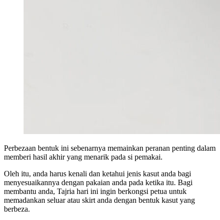
Perbezaan bentuk ini sebenarnya memainkan peranan penting dalam
memberi hasil akhir yang menarik pada si pemakai.
Oleh itu, anda harus kenali dan ketahui jenis kasut anda bagi
menyesuaikannya dengan pakaian anda pada ketika itu. Bagi
membantu anda, Tajria hari ini ingin berkongsi petua untuk
memadankan seluar atau skirt anda dengan bentuk kasut yang
berbeza.