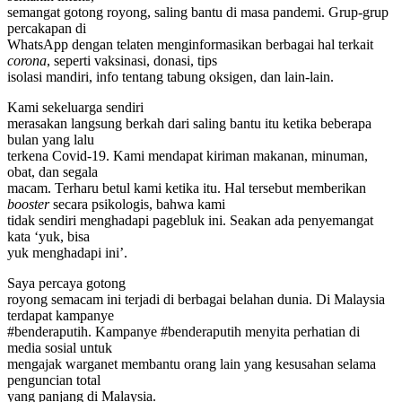
semangat gotong royong, saling bantu di masa pandemi. Grup-grup
percakapan di
WhatsApp dengan telaten menginformasikan berbagai hal terkait
corona
, seperti vaksinasi, donasi, tips
isolasi mandiri, info tentang tabung oksigen, dan lain-lain.
Kami sekeluarga sendiri
merasakan langsung berkah dari saling bantu itu ketika beberapa
bulan yang lalu
terkena Covid-19. Kami mendapat kiriman makanan, minuman,
obat, dan segala
macam. Terharu betul kami ketika itu. Hal tersebut memberikan
booster
secara psikologis, bahwa kami
tidak sendiri menghadapi pagebluk ini. Seakan ada penyemangat
kata ‘yuk, bisa
yuk menghadapi ini’.
Saya percaya gotong
royong semacam ini terjadi di berbagai belahan dunia. Di Malaysia
terdapat kampanye
#benderaputih. Kampanye #benderaputih menyita perhatian di
media sosial untuk
mengajak warganet membantu orang lain yang kesusahan selama
penguncian total
yang panjang di Malaysia.