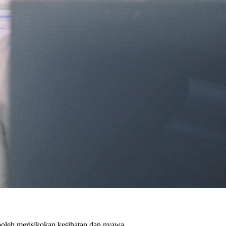
 boleh merisikokan kesihatan dan nyawa.