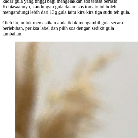
kadar gula yang tinggi bagi mengelakkan sos terasa berasid.
Kebiasaannya, kandungan gula dalam sos tomato ini boleh
mengandungi lebih dari 13g gula iaitu kira-kira tiga sudu teh gula.
Oleh itu, untuk memastikan anda tidak mengambil gula secara
berlebihan, periksa label dan pilih sos dengan sedikit gula
tambahan.