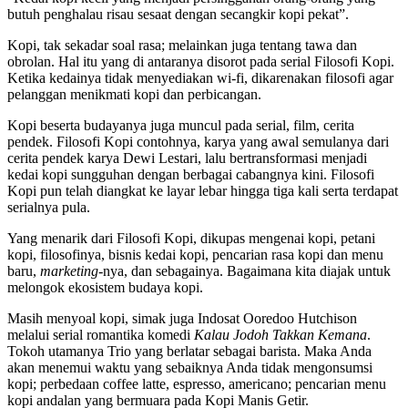
butuh penghalau risau sesaat dengan secangkir kopi pekat”.
Kopi, tak sekadar soal rasa; melainkan juga tentang tawa dan
obrolan. Hal itu yang di antaranya disorot pada serial Filosofi Kopi.
Ketika kedainya tidak menyediakan wi-fi, dikarenakan filosofi agar
pelanggan menikmati kopi dan perbicangan.
Kopi beserta budayanya juga muncul pada serial, film, cerita
pendek. Filosofi Kopi contohnya, karya yang awal semulanya dari
cerita pendek karya Dewi Lestari, lalu bertransformasi menjadi
kedai kopi sungguhan dengan berbagai cabangnya kini. Filosofi
Kopi pun telah diangkat ke layar lebar hingga tiga kali serta terdapat
serialnya pula.
Yang menarik dari Filosofi Kopi, dikupas mengenai kopi, petani
kopi, filosofinya, bisnis kedai kopi, pencarian rasa kopi dan menu
baru,
marketing
-nya, dan sebagainya. Bagaimana kita diajak untuk
melongok ekosistem budaya kopi.
Masih menyoal kopi, simak juga Indosat Ooredoo Hutchison
melalui serial romantika komedi
Kalau Jodoh Takkan Kemana
.
Tokoh utamanya Trio yang berlatar sebagai barista. Maka Anda
akan menemui waktu yang sebaiknya Anda tidak mengonsumsi
kopi; perbedaan coffee latte, espresso, americano; pencarian menu
kopi andalan yang bermuara pada Kopi Manis Getir.