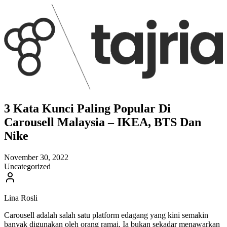
3 Kata Kunci Paling Popular Di
Carousell Malaysia – IKEA, BTS Dan
Nike
November 30, 2022
Uncategorized
Lina Rosli
Carousell adalah salah satu platform edagang yang kini semakin
banyak digunakan oleh orang ramai. Ia bukan sekadar menawarkan