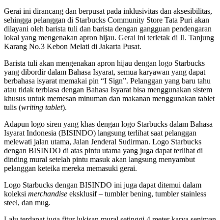
Gerai ini dirancang dan berpusat pada inklusivitas dan aksesibilitas,
sehingga pelanggan di Starbucks Community Store Tata Puri akan
dilayani oleh barista tuli dan barista dengan gangguan pendengaran
lokal yang mengenakan apron hijau. Gerai ini terletak di Jl. Tanjung
Karang No.3 Kebon Melati di Jakarta Pusat.
Barista tuli akan mengenakan apron hijau dengan logo Starbucks
yang dibordir dalam Bahasa Isyarat, semua karyawan yang dapat
berbahasa isyarat memakai pin “I Sign”. Pelanggan yang baru tahu
atau tidak terbiasa dengan Bahasa Isyarat bisa menggunakan sistem
khusus untuk memesan minuman dan makanan menggunakan tablet
tulis (
writing tablet
).
Adapun logo siren yang khas dengan logo Starbucks dalam Bahasa
Isyarat Indonesia (BISINDO) langsung terlihat saat pelanggan
melewati jalan utama, Jalan Jenderal Sudirman. Logo Starbucks
dengan BISINDO di atas pintu utama yang juga dapat terlihat di
dinding mural setelah pintu masuk akan langsung menyambut
pelanggan keteika mereka memasuki gerai.
Logo Starbucks dengan BISINDO ini juga dapat ditemui dalam
koleksi
merchandise
eksklusif – tumbler bening, tumbler stainless
steel, dan mug.
Lalu terdapat juga fitur lukisan mural setinggi 4 meter karya seniman