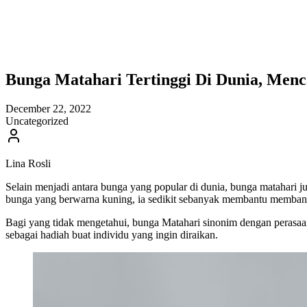
Bunga Matahari Tertinggi Di Dunia, Menc
December 22, 2022
Uncategorized
Lina Rosli
Selain menjadi antara bunga yang popular di dunia, bunga matahari 
bunga yang berwarna kuning, ia sedikit sebanyak membantu membangki
Bagi yang tidak mengetahui, bunga Matahari sinonim dengan perasaan
sebagai hadiah buat individu yang ingin diraikan.