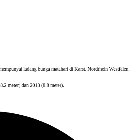
 mempunyai ladang bunga matahari di Karst, Nordrhein Westfalen,
8.2 meter) dan 2013 (8.8 meter).