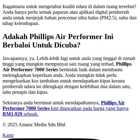
Bagaimana untuk mengetahui kualiti udara di dalam ruang tersebut?
Anda hanya perlu semak paparan atau aplikasi digital pembersih
anda untuk menjejak bahan pencemar ultra halus (PM2.5), suhu dan
tahap kelembapan.
Adakah Phillips Air Performer Ini
Berbaloi Untuk Dicuba?
Jawapannya, ya. Lebih-lebih lagi untuk anda yang tinggal di rumah
tinggi yang mungkin mempunyai saiz ruang yang terhad,
Phillips
Air Performer 7000 Series
bertindak baik dalam membantu
melengkapkan keperluan anda. Anda mungkin tidak perlu
mengeluarkan kos tambahan untuk mendapatkan kipas kerana
pembersih udara ini dilengkapi dengan kelebihan dua dalam satu,
iaitu penapis dan kipas.
Sekiranya anda berminat untuk mendapatkannya,
Phillips Air
Performer 7000 Series
kini ditawarkan pada harga yang hanya
RM1,929
sebuah.
© 2025 Amanz Media Sdn Bhd
Kami