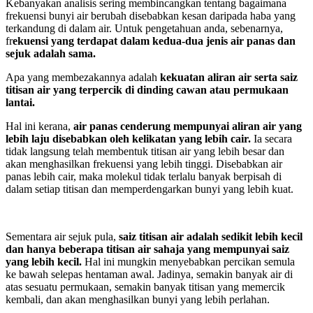
Kebanyakan analisis sering membincangkan tentang bagaimana
frekuensi bunyi air berubah disebabkan kesan daripada haba yang
terkandung di dalam air. Untuk pengetahuan anda, sebenarnya,
fr
ekuensi yang terdapat dalam kedua-dua jenis air panas dan
sejuk adalah sama.
Apa yang membezakannya adalah
kekuatan aliran air serta saiz
titisan air yang terpercik di dinding cawan atau permukaan
lantai.
Hal ini kerana,
air panas cenderung mempunyai aliran air yang
lebih laju disebabkan oleh kelikatan yang lebih cair.
Ia secara
tidak langsung telah membentuk titisan air yang lebih besar dan
akan menghasilkan frekuensi yang lebih tinggi. Disebabkan air
panas lebih cair, maka molekul tidak terlalu banyak berpisah di
dalam setiap titisan dan memperdengarkan bunyi yang lebih kuat.
Sementara air sejuk pula,
saiz titisan air adalah sedikit lebih kecil
dan hanya beberapa titisan air sahaja yang mempunyai saiz
yang lebih kecil.
Hal ini mungkin menyebabkan percikan semula
ke bawah selepas hentaman awal. Jadinya, semakin banyak air di
atas sesuatu permukaan, semakin banyak titisan yang memercik
kembali, dan akan menghasilkan bunyi yang lebih perlahan.