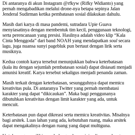
Di antaranya di akun Instagram @rfkyw (Rifky Widianto) yang
pernah mengabadikan melalui drone-nya betapa sepinya Jalan
Jenderal Sudirman ketika pembatasan sosial dilakukan dahulu.
Masih dari karya di masa pandemi, sutradara Upie Guava
menyiasatinya dengan membentuk tim kecil, penggunaan teknologi,
serta perencanaan yang presisi. Hasilnya adalah video klip “Kala
Cinta Menggoda” dari band NOAH yang mendapatkan
soul
secara
lagu, juga nuansa sunyi pagebluk pun bertaut dengan lirik serta
musiknya.
Kedua contoh karya tersebut menunjukkan bahwa keterbatasan
(kala itu dengan sejumlah pembatasan sosial) dapat disiasati menjadi
amunisi kreatif. Karya tersebut sekaligus menjadi penanda zaman.
Masih terkait dengan keterbatasan, sesungguhnya dapat memicu
kreativitas pula. Di antaranya Twitter yang pernah membatasi
karakter yang dapat “dikicaukan”. Maka bagi penggunanya
dibutuhkan kreativitas dengan limit karakter yang ada, untuk
mencuit.
Keterbatasan pun dapat dikreasi serta memicu kreativitas. Misalnya
bagi arsitek. Luas lahan yang ada, kebutuhan ruang, maka arsitek
dapat mengakalinya dengan ruang yang dapat multiguna.