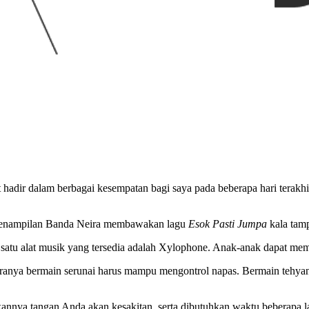
dir dalam berbagai kesempatan bagi saya pada beberapa hari terakhir
 penampilan Banda Neira membawakan lagu
Esok Pasti Jumpa
kala tam
h satu alat musik yang tersedia adalah Xylophone. Anak-anak dapat 
ntaranya bermain serunai harus mampu mengontrol napas. Bermain tehya
annya tangan Anda akan kesakitan, serta dibutuhkan waktu beberapa lam