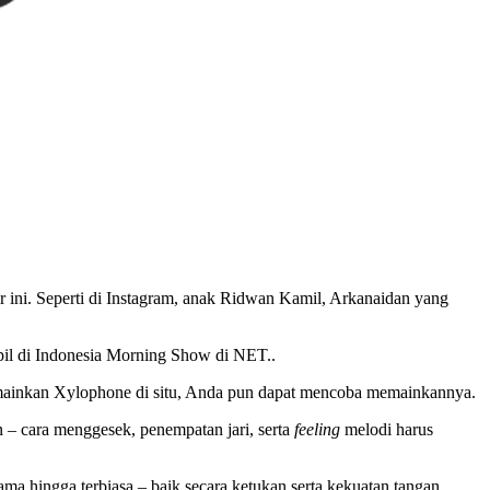
 ini. Seperti di Instagram, anak Ridwan Kamil, Arkanaidan yang
pil di Indonesia Morning Show di NET..
memainkan Xylophone di situ, Anda pun dapat mencoba memainkannya.
n – cara menggesek, penempatan jari, serta
feeling
melodi harus
a hingga terbiasa – baik secara ketukan serta kekuatan tangan.