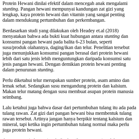
Protein Hewani dinilai efektif dalam mencegah anak mengalami
stunting
. Pangan hewani mempunyai kandungan zat gizi yang
lengkap, kaya protein hewani dan vitamin yang sangat penting
dalam mendukung pertumbuhan dan perkembangan.
Berdasarkan studi yang dilakukan oleh Headey et.al (2018)
menyatakan bahwa ada bukti kuat hubungan antara
stunting
dan
konsumsi pangan hewani pada balita 6-23 bulan, seperti
susu/produk olahannya, daging/ikan dan telur. Penelitian tersebut
juga menunjukkan konsumsi pangan berasal dari protein hewani
lebih dari satu jenis lebih menguntungkan daripada konsumsi satu
jenis pangan hewani. Dengan demikian protein hewani penting
dalam penurunan
stunting
.
Perlu diketahui telur merupakan sumber protein, asam amino dan
lemak sehat. Sedangkan susu mengandung protein dan kalsium.
Makan telur matang dengan susu membuat asupan protein manusia
seimbang.
Lalu ketahui juga bahwa dasar dari pertumbuhan tulang itu ada pada
tulang rawan. Zat gizi dari pangan hewani bisa membentuk tulang
rawan tersebut. Artinya jangan hanya berpikir tentang kalsium dan
mineral, tapi ketika ingin pertumbuhan tulang normal maka perlu
juga protein hewani.