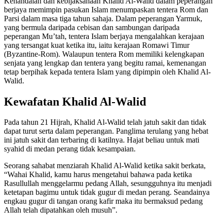
Kehandalan dan kebijaksanaan Khalid Al-Walid dalam peperangan
berjaya memimpin pasukan Islam menumpaskan tentera Rom dan
Parsi dalam masa tiga tahun sahaja. Dalam peperangan Yarmuk,
yang bermula daripada cebisan dan sambungan daripada
peperangan Mu’tah, tentera Islam berjaya mengalahkan kerajaan
yang tersangat kuat ketika itu, iaitu kerajaan Romawi Timur
(Byzantine-Rom). Walaupun tentera Rom memiliki kelengkapan
senjata yang lengkap dan tentera yang begitu ramai, kemenangan
tetap berpihak kepada tentera Islam yang dipimpin oleh Khalid Al-
Walid.
Kewafatan Khalid Al-Walid
Pada tahun 21 Hijrah, Khalid Al-Walid telah jatuh sakit dan tidak
dapat turut serta dalam peperangan. Panglima terulang yang hebat
ini jatuh sakit dan terbaring di katilnya. Hajat beliau untuk mati
syahid di medan perang tidak kesampaian.
Seorang sahabat menziarah Khalid Al-Walid ketika sakit berkata,
“Wahai Khalid, kamu harus mengetahui bahawa pada ketika
Rasullullah menggelarmu pedang Allah, sesungguhnya itu menjadi
ketetapan bagimu untuk tidak gugur di medan perang. Seandainya
engkau gugur di tangan orang kafir maka itu bermaksud pedang
Allah telah dipatahkan oleh musuh”.