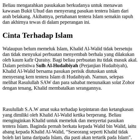
Beliau mengarahkan pasukakan berkudanya untuk menawan
kawasan Bukit Uhud dan menyerang pasukan tentera Islam dari
arah belakang. Akibatnya, pertahanan tentera Islam semakin rapuh
dan akhirnya tewas di dalam peperangan ini.
Cinta Terhadap Islam
Walaupun belum memeluk Islam, Khalid Al-Walid tidak bersetuju
dan tidak menyukai perbuatan menyembah berhala yang dilakukan
oleh kaum kafir Quraisy. Bagi beliau perbuatan itu tidak masuk akal.
Dalam peristiwa
Sulh Al-Hudaibiyah
(Perjanjian Hudaibiyah),
Khalid Al-Walid bersama pasukan perisik diutuskan untuk
menyerang kem tentera Islam di Hudaibiyah. Namun, selepas
melihat Rasulullah SAW dan para sahabat menunaikan solat Zohor
dengan tenang, Khalid membatalkan serangannya.
Rasulullah S.A.W amat suka terhadap kepintaran dan ketangkasan
yang dimiliki oleh Khalid Al-Walid ketika berperang. Beliau
menginginkan Khalid untuk memeluk dan menyertai pasukan
tentera Islam. Baginda pernah berkata kepada Walid bin Walid, iaitu
abang kepada Khalid Al-Walid, “Seseorang seperti Khalid tidak
boleh lari lama daripada Islam, dia pasti akan tertarik pada Islam”.