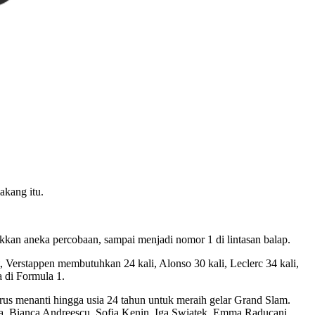
akang itu.
ukkan aneka percobaan, sampai menjadi nomor 1 di lintasan balap.
 Verstappen membutuhkan 24 kali, Alonso 30 kali, Leclerc 34 kali,
a di Formula 1.
rus menanti hingga usia 24 tahun untuk meraih gelar Grand Slam.
aka, Bianca Andreescu, Sofia Kenin, Iga Swiatek, Emma Raducani,