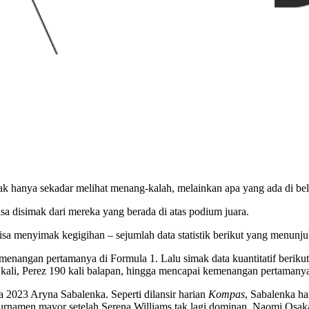
tak hanya sekadar melihat menang-kalah, melainkan apa yang ada di bel
sa disimak dari mereka yang berada di atas podium juara.
isa menyimak kegigihan – sejumlah data statistik berikut yang menunj
nangan pertamanya di Formula 1. Lalu simak data kuantitatif berikut,
50 kali, Perez 190 kali balapan, hingga mencapai kemenangan pertamany
ka 2023 Aryna Sabalenka. Seperti dilansir harian
Kompas
, Sabalenka ha
ma turnamen mayor setelah Serena Williams tak lagi dominan. Naomi Os