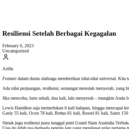
Resiliensi Setelah Berbagai Kegagalan
February 6, 2023
Uncategorized
Arifin
Feature
dalam dunia olahraga memberikan nilai-nilai universal. Kita 
Ada nilai perjuangan, resiliensi, semangat menolak menyerah, yang bi
Jika mencoba, baru sekali, dua kali, lalu menyerah – mungkin Anda b
Lewis Hamilton saja memerlukan 6 kali balapan, hingga mencapai keme
Gasly 55 kali, Ocon 78 kali, Bottas 81 kali, Russel 81 kali, Sainz 1
Simak juga resiliensi juara tunggal putri Grand Slam Australia Terbu
Usia itu lebih tua daripada petenis lain yang mendapat gelar perta