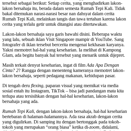
tersebut sebagai berikut: Setiap cerita, yang menghadirkan lakon-
lakon bersahaja itu, berada dalam semesta Rumah Tepi Kali. Tidak
bakal ditemukan narasi-narasi besar nan dahsyat dalam cerita
Rumah Tepi Kali, melainkan tangis dan tawa tertahan karena lakon
cerita yang terlalu getir untuk ditangisi atau ditertawakan.
Lakon-lakon bersahaja saya garis bawahi disini. Beberapa waktu
yang lalu, sebuah iklan Visit Singapore mampir di YouTube. Sang
fotografer di iklan tersebut bercerita mengenai kekhasan karyanya.
Yakni memotret hal-hal yang keseharian. Ia melihat di Kampong
Glam, ada begitu banyak hal tersebut yang menarik untuk dijepret.
Masih terkait denyut keseharian, ingat di film
Ada Apa Dengan
Cinta? 2
? Rangga dengan menenteng kameranya memotret lakon-
lakon bersahaja, seperti pedagang makanan, kehidupan pasar.
Di tengah deru
flexing
, paparan visual yang memikat via media
sosial entah itu Instagram, TikTok – bisa jadi pandangan mata kita
terlupa atau tersisihkan dengan hal-hal keseharian, lakon-lakon
bersahaja yang ada.
Rumah Tepi Kali
, dengan lakon-lakon bersahaja, hal-hal keseharian
bertebaran di halaman-halamannya. Ada rasa akrab dengan cerita
yang digulirkan. Di samping itu dengan bertonggak pada tokoh-
tokoh yang merupakan “orang biasa” ketika di-
zoom
, didalami,