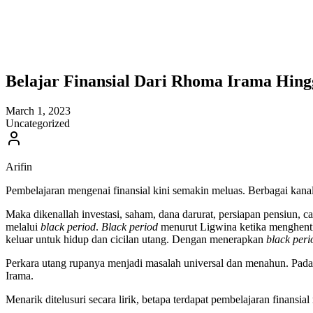
Belajar Finansial Dari Rhoma Irama Hin
March 1, 2023
Uncategorized
Arifin
Pembelajaran mengenai finansial kini semakin meluas. Berbagai kanal
Maka dikenallah investasi, saham, dana darurat, persiapan pensiun, 
melalui
black period
.
Black period
menurut Ligwina ketika menghent
keluar untuk hidup dan cicilan utang. Dengan menerapkan
black peri
Perkara utang rupanya menjadi masalah universal dan menahun. Pad
Irama.
Menarik ditelusuri secara lirik, betapa terdapat pembelajaran finansia