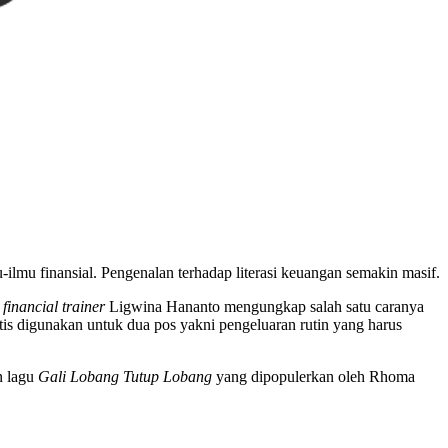
ilmu finansial. Pengenalan terhadap literasi keuangan semakin masif.
,
financial trainer
Ligwina Hananto mengungkap salah satu caranya
tis digunakan untuk dua pos yakni pengeluaran rutin yang harus
n lagu
Gali Lobang Tutup Lobang
yang dipopulerkan oleh Rhoma