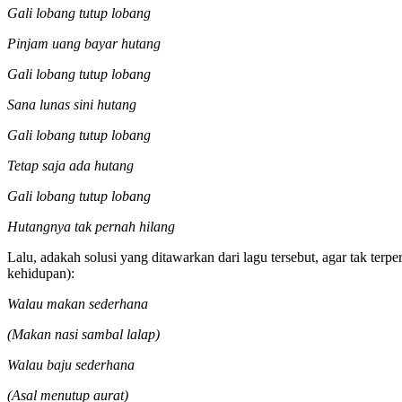
Gali lobang tutup lobang
Pinjam uang bayar hutang
Gali lobang tutup lobang
Sana lunas sini hutang
Gali lobang tutup lobang
Tetap saja ada hutang
Gali lobang tutup lobang
Hutangnya tak pernah hilang
Lalu, adakah solusi yang ditawarkan dari lagu tersebut, agar tak terp
kehidupan):
Walau makan sederhana
(Makan nasi sambal lalap)
Walau baju sederhana
(Asal menutup aurat)