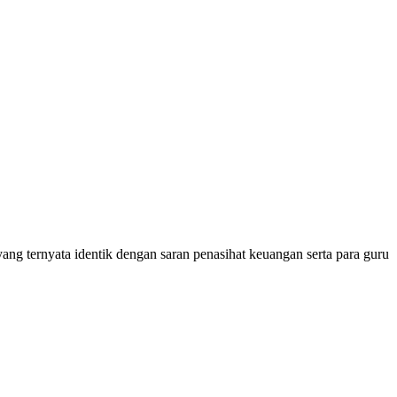
(yang ternyata identik dengan saran penasihat keuangan serta para guru