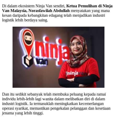
Di dalam ekosistem Ninja Van sendiri,
Ketua Pemulihan di Ninja
Van Malaysia,
Norasfawilah Abdullah
menyatakan yang mana
kesan daripada kebangkitan edagang telah menjadikan industri
logistik lebih berdaya saing.
Dan itu sedikit sebanyak telah membuka peluang kepada ramai
individu lebih-lebih lagi wanita dalam melibatkan diri di dalam
industri logistik. Ia termasuklah meningkatkan kecemerlangan
operasi syarikat, memastikan pengekalan pelanggan dan kesetiaan
jenama yang lebih tinggi.