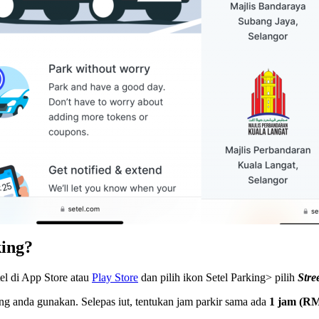
ing?
el di App Store atau
Play Store
dan pilih ikon Setel Parking> pilih
Stre
ng anda gunakan. Selepas iut, tentukan jam parkir sama ada
1 jam (RM