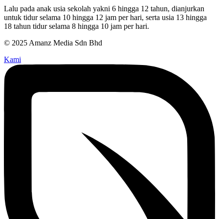
Lalu pada anak usia sekolah yakni 6 hingga 12 tahun, dianjurkan
untuk tidur selama 10 hingga 12 jam per hari, serta usia 13 hingga
18 tahun tidur selama 8 hingga 10 jam per hari.
© 2025 Amanz Media Sdn Bhd
Kami