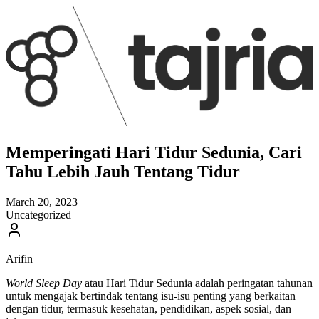
Memperingati Hari Tidur Sedunia, Cari
Tahu Lebih Jauh Tentang Tidur
March 20, 2023
Uncategorized
Arifin
World Sleep Day
atau Hari Tidur Sedunia adalah peringatan tahunan
untuk mengajak bertindak tentang isu-isu penting yang berkaitan
dengan tidur, termasuk kesehatan, pendidikan, aspek sosial, dan