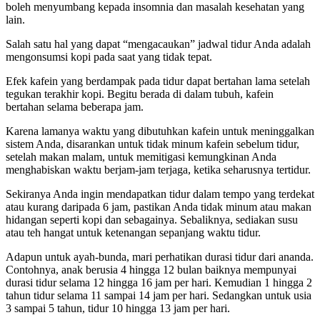
boleh menyumbang kepada insomnia dan masalah kesehatan yang
lain.
Salah satu hal yang dapat “mengacaukan” jadwal tidur Anda adalah
mengonsumsi kopi pada saat yang tidak tepat.
Efek kafein yang berdampak pada tidur dapat bertahan lama setelah
tegukan terakhir kopi. Begitu berada di dalam tubuh, kafein
bertahan selama beberapa jam.
Karena lamanya waktu yang dibutuhkan kafein untuk meninggalkan
sistem Anda, disarankan untuk tidak minum kafein sebelum tidur,
setelah makan malam, untuk memitigasi kemungkinan Anda
menghabiskan waktu berjam-jam terjaga, ketika seharusnya tertidur.
Sekiranya Anda ingin mendapatkan tidur dalam tempo yang terdekat
atau kurang daripada 6 jam, pastikan Anda tidak minum atau makan
hidangan seperti kopi dan sebagainya. Sebaliknya, sediakan susu
atau teh hangat untuk ketenangan sepanjang waktu tidur.
Adapun untuk ayah-bunda, mari perhatikan durasi tidur dari ananda.
Contohnya, anak berusia 4 hingga 12 bulan baiknya mempunyai
durasi tidur selama 12 hingga 16 jam per hari. Kemudian 1 hingga 2
tahun tidur selama 11 sampai 14 jam per hari. Sedangkan untuk usia
3 sampai 5 tahun, tidur 10 hingga 13 jam per hari.