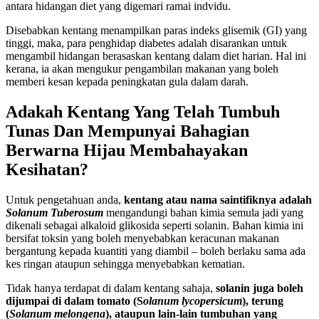
antara hidangan diet yang digemari ramai indvidu.
Disebabkan kentang menampilkan paras indeks glisemik (GI) yang
tinggi, maka, para penghidap diabetes adalah disarankan untuk
mengambil hidangan berasaskan kentang dalam diet harian. Hal ini
kerana, ia akan mengukur pengambilan makanan yang boleh
memberi kesan kepada peningkatan gula dalam darah.
Adakah Kentang Yang Telah Tumbuh
Tunas Dan Mempunyai Bahagian
Berwarna Hijau Membahayakan
Kesihatan?
Untuk pengetahuan anda,
kentang atau nama saintifiknya adalah
Solanum Tuberosum
mengandungi bahan kimia semula jadi yang
dikenali sebagai alkaloid glikosida seperti solanin. Bahan kimia ini
bersifat toksin yang boleh menyebabkan keracunan makanan
bergantung kepada kuantiti yang diambil – boleh berlaku sama ada
kes ringan ataupun sehingga menyebabkan kematian.
Tidak hanya terdapat di dalam kentang sahaja,
solanin juga boleh
dijumpai di dalam tomato (S
olanum lycopersicum
), terung
(
Solanum melongena
), ataupun lain-lain tumbuhan yang