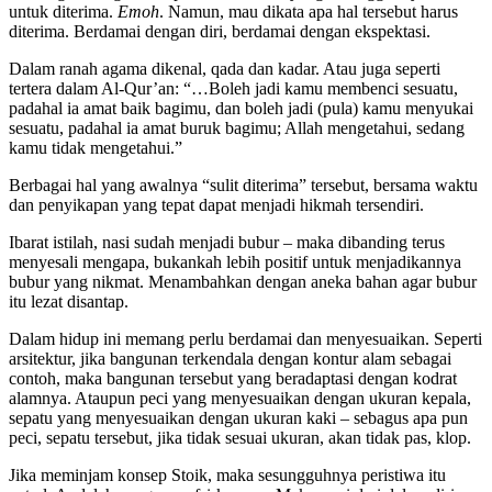
untuk diterima.
Emoh
. Namun, mau dikata apa hal tersebut harus
diterima. Berdamai dengan diri, berdamai dengan ekspektasi.
Dalam ranah agama dikenal, qada dan kadar. Atau juga seperti
tertera dalam Al-Qur’an: “…Boleh jadi kamu membenci sesuatu,
padahal ia amat baik bagimu, dan boleh jadi (pula) kamu menyukai
sesuatu, padahal ia amat buruk bagimu; Allah mengetahui, sedang
kamu tidak mengetahui.”
Berbagai hal yang awalnya “sulit diterima” tersebut, bersama waktu
dan penyikapan yang tepat dapat menjadi hikmah tersendiri.
Ibarat istilah, nasi sudah menjadi bubur – maka dibanding terus
menyesali mengapa, bukankah lebih positif untuk menjadikannya
bubur yang nikmat. Menambahkan dengan aneka bahan agar bubur
itu lezat disantap.
Dalam hidup ini memang perlu berdamai dan menyesuaikan. Seperti
arsitektur, jika bangunan terkendala dengan kontur alam sebagai
contoh, maka bangunan tersebut yang beradaptasi dengan kodrat
alamnya. Ataupun peci yang menyesuaikan dengan ukuran kepala,
sepatu yang menyesuaikan dengan ukuran kaki – sebagus apa pun
peci, sepatu tersebut, jika tidak sesuai ukuran, akan tidak pas, klop.
Jika meminjam konsep Stoik, maka sesungguhnya peristiwa itu